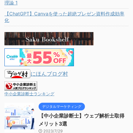
理論 1
【ChatGPT】Canvaを使った超絶プレゼン資料作成効率
化
にほんブログ村
中小企業診断士ランキング
デジタルマーケティング
【中小企業診断士】ウェブ解析士取得
メリット3選
2023/7/29