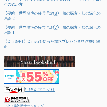
グの始め方
【要約】世界標準の経営理論⑧ 知の探索・知の深化の
理論 2
【要約】世界標準の経営理論⑦ 知の探索・知の深化の
理論 1
【ChatGPT】Canvaを使った超絶プレゼン資料作成効率
化
にほんブログ村
中小企業診断士ランキング