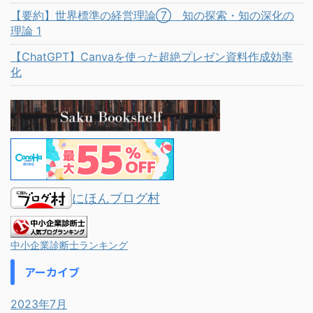
【要約】世界標準の経営理論⑦ 知の探索・知の深化の
理論 1
【ChatGPT】Canvaを使った超絶プレゼン資料作成効率
化
にほんブログ村
中小企業診断士ランキング
アーカイブ
2023年7月