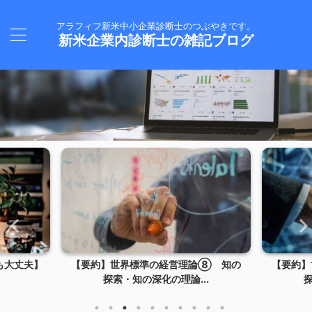
アラフィフ新米中小企業診断士のつぶやきです。
新米企業内診断士の雑記ブログ
も大丈夫】
【要約】世界標準の経営理論⑧ 知の
【要約】
探索・知の深化の理論...
探