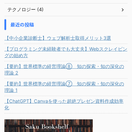
テクノロジー (4)
最近の投稿
【中小企業診断士】ウェブ解析士取得メリット3選
【プログラミング未経験者でも大丈夫】Webスクレイピン
グの始め方
【要約】世界標準の経営理論⑧ 知の探索・知の深化の
理論 2
【要約】世界標準の経営理論⑦ 知の探索・知の深化の
理論 1
【ChatGPT】Canvaを使った超絶プレゼン資料作成効率
化