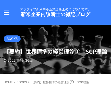
アラフィフ新米中小企業診断士のつぶやきです。
新米企業内診断士の雑記ブログ
BOOKS
【要約】世界標準の経営理論① SCP理論
2023年4月30日
HOME
>
BOOKS
>
【要約】世界標準の経営理論① SCP理論