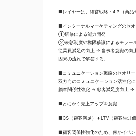
■レイヤーは、経営戦略・4Ｐ（商品
■インターナルマーケティングのセオ
①研修による能力開発
②表彰制度や権限移譲によるモラー
従業員満足の向上 → 当事者意識の向
因果の流れで解答する。
■コミュニケーション戦略のセオリー
双方向のコミュニケーション活性化に
顧客関係性強化 → 顧客満足度向上 →
■とにかく売上アップを意識
■CS（顧客満足）＋LTV（顧客生涯
■顧客関係性強化のため、何かイベン