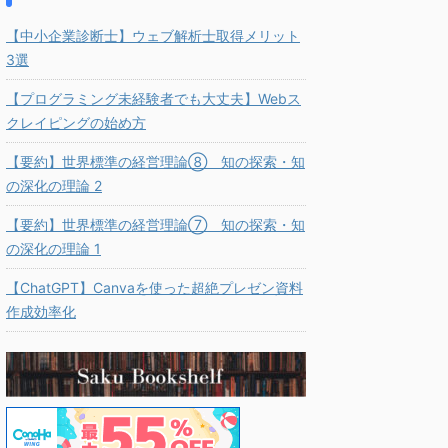
【中小企業診断士】ウェブ解析士取得メリット
3選
【プログラミング未経験者でも大丈夫】Webス
クレイピングの始め方
【要約】世界標準の経営理論⑧ 知の探索・知
の深化の理論 2
【要約】世界標準の経営理論⑦ 知の探索・知
の深化の理論 1
【ChatGPT】Canvaを使った超絶プレゼン資料
作成効率化