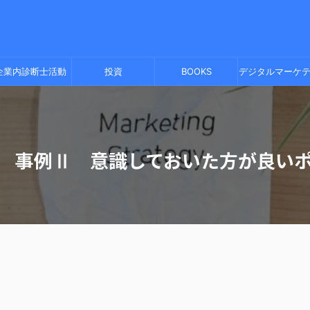
企業内診断士活動
投資
BOOKS
デジタルマーケ
ング
験 事例Ⅱ 意識しておいた方が良い